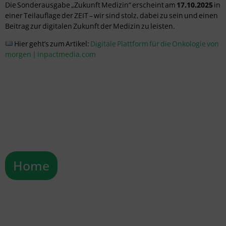
Die Sonderausgabe „Zukunft Medizin“ erscheint am
17.10.2025
in
einer Teilauflage der ZEIT – wir sind stolz, dabei zu sein und einen
Beitrag zur digitalen Zukunft der Medizin zu leisten.
Hier geht’s zum Artikel:
Digitale Plattform für die Onkologie von
morgen | inpactmedia.com
Home