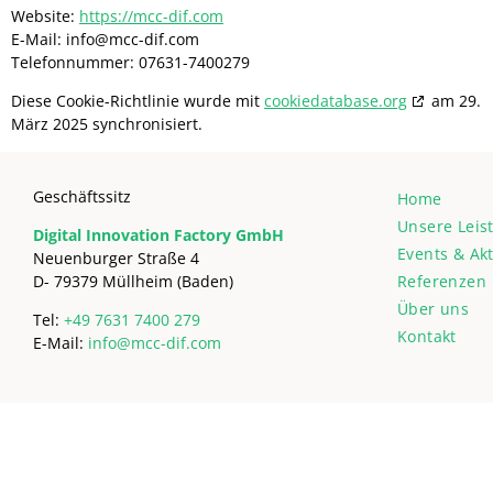
Website:
https://mcc-dif.com
E-Mail:
info@
mcc-dif.com
Telefonnummer: 07631-7400279
Diese Cookie-Richtlinie wurde mit
cookiedatabase.org
am 29.
März 2025 synchronisiert.
Geschäftssitz
Home
Unsere Leis
Digital Innovation Factory GmbH
Events & Ak
Neuenburger Straße 4
D- 79379 Müllheim (Baden)
Referenzen
Über uns
Tel:
+49 7631 7400 279
Kontakt
E-Mail:
info@mcc-dif.com